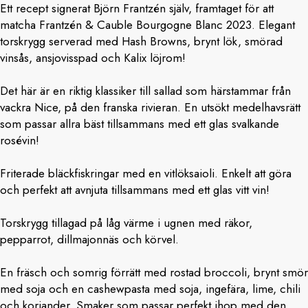
Ett recept signerat Björn Frantzén själv, framtaget för att
matcha Frantzén & Cauble Bourgogne Blanc 2023. Elegant
torskrygg serverad med Hash Browns, brynt lök, smörad
vinsås, ansjovisspad och Kalix löjrom!
Det här är en riktig klassiker till sallad som härstammar från
vackra Nice, på den franska rivieran. En utsökt medelhavsrätt
som passar allra bäst tillsammans med ett glas svalkande
rosévin!
Friterade bläckfiskringar med en vitlöksaioli. Enkelt att göra
och perfekt att avnjuta tillsammans med ett glas vitt vin!
Torskrygg tillagad på låg värme i ugnen med räkor,
pepparrot, dillmajonnäs och körvel.
En fräsch och somrig förrätt med rostad broccoli, brynt smör
med soja och en cashewpasta med soja, ingefära, lime, chili
och koriander. Smaker som passar perfekt ihop med den