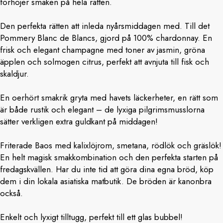
förhöjer smaken på hela rätten.
Den perfekta rätten att inleda nyårsmiddagen med. Till det
Pommery Blanc de Blancs, gjord på 100% chardonnay. En
frisk och elegant champagne med toner av jasmin, gröna
äpplen och solmogen citrus, perfekt att avnjuta till fisk och
skaldjur.
En oerhört smakrik gryta med havets läckerheter, en rätt som
är både rustik och elegant – de lyxiga pilgrimsmusslorna
sätter verkligen extra guldkant på middagen!
Friterade Baos med kalixlöjrom, smetana, rödlök och gräslök!
En helt magisk smakkombination och den perfekta starten på
fredagskvällen. Har du inte tid att göra dina egna bröd, köp
dem i din lokala asiatiska matbutik. De bröden är kanonbra
också.
Enkelt och lyxigt tilltugg, perfekt till ett glas bubbel!