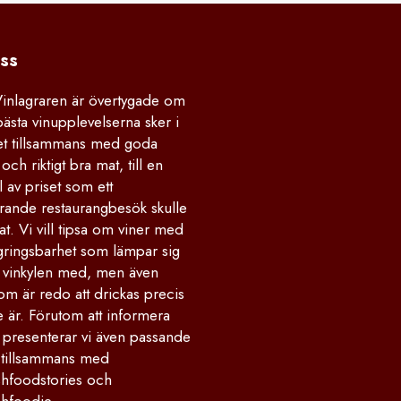
ss
Vinlagraren är övertygade om
bästa vinupplevelserna sker i
 tillsammans med goda
och riktigt bra mat, till en
 av priset som ett
rande restaurangbesök skulle
at. Vi vill tipsa om viner med
gringsbarhet som lämpar sig
la vinkylen med, men även
om är redo att drickas precis
 är. Förutom att informera
 presenterar vi även passande
 tillsammans med
hfoodstories och