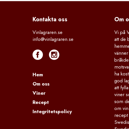
Kontakta
 oss
Om o
Vinlagraren.se
Vi på 
info@vinlagraren.se
att de 
hemmet
vänner 
bråkdel
motsva
ha kost
Hem
god la
Om oss
att fyl
Viner
viner s
som de
Recept
om vin
Integritetspolicy
recept
Swedis