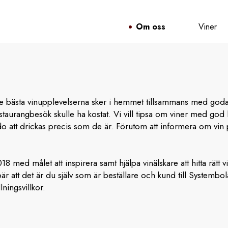
Om oss
Viner
e bästa vinupplevelserna sker i hemmet tillsammans med goda vä
taurangbesök skulle ha kostat. Vi vill tipsa om viner med god l
o att drickas precis som de är. Förutom att informera om vin 
18 med målet att inspirera samt hjälpa vinälskare att hitta rätt
bär att det är du själv som är beställare och kund till Systembo
ningsvillkor.