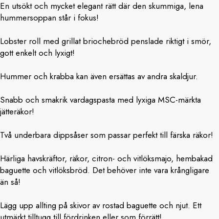
En utsökt och mycket elegant rätt där den skummiga, lena
hummersoppan står i fokus!
Lobster roll med grillat briochebröd penslade riktigt i smör,
gott enkelt och lyxigt!
Hummer och krabba kan även ersättas av andra skaldjur.
Snabb och smakrik vardagspasta med lyxiga MSC-märkta
jätteräkor!
Två underbara dippsåser som passar perfekt till färska räkor!
Härliga havskräftor, räkor, citron- och vitlöksmajo, hembakad
baguette och vitlöksbröd. Det behöver inte vara krångligare
än så!
Lägg upp allting på skivor av rostad baguette och njut. Ett
utmärkt tilltugg till fördrinken eller som förrätt!