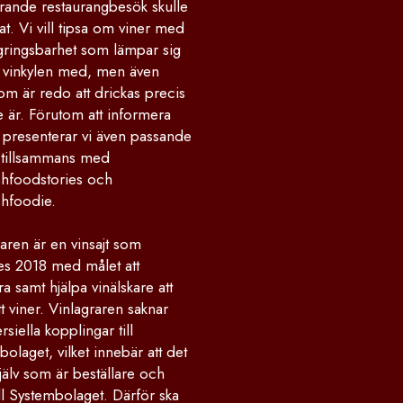
rande restaurangbesök skulle
at. Vi vill tipsa om viner med
gringsbarhet som lämpar sig
la vinkylen med, men även
om är redo att drickas precis
 är. Förutom att informera
 presenterar vi även passande
 tillsammans med
hfoodstories och
hfoodie.
aren är en vinsajt som
des 2018 med målet att
ra samt hjälpa vinälskare att
ätt viner. Vinlagraren saknar
iella kopplingar till
olaget, vilket innebär att det
jälv som är beställare och
ll Systembolaget. Därför ska