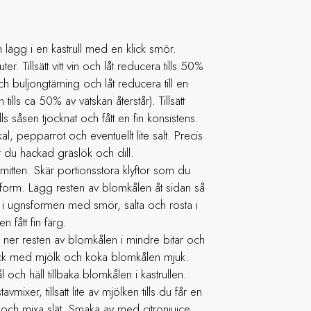
 lägg i en kastrull med en klick smör.
er. Tillsätt vitt vin och låt reducera tills 50%
 och buljongtärning och låt reducera till en
 tills ca 50% av vätskan återstår). Tillsätt
ls såsen tjocknat och fått en fin konsistens.
, pepparrot och eventuellt lite salt. Precis
er du hackad gräslök och dill.
itten. Skär portionsstora klyftor som du
form. Lägg resten av blomkålen åt sidan så
 i ugnsformen med smör, salta och rosta i
 fått fin färg.
 ner resten av blomkålen i mindre bitar och
Täck med mjölk och koka blomkålen mjuk.
l och häll tillbaka blomkålen i kastrullen.
ixer, tillsätt lite av mjölken tills du får en
et och mixa slät. Smaka av med citronjuice