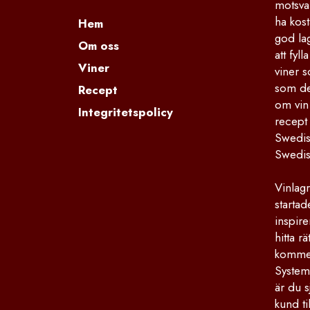
motsva
ha kost
Hem
god la
Om oss
att fyl
Viner
viner s
som de
Recept
om vin
Integritetspolicy
recept
Swedis
Swedis
Vinlagr
starta
inspire
hitta r
kommers
Systemb
är du s
kund ti