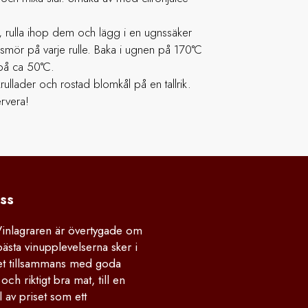
a, rulla ihop dem och lägg i en ugnssäker
smör på varje rulle. Baka i ugnen på 170°C
 på ca 50°C.
rullader och rostad blomkål på en tallrik.
rvera!
ss
Vinlagraren är övertygade om
bästa vinupplevelserna sker i
 tillsammans med goda
och riktigt bra mat, till en
 av priset som ett