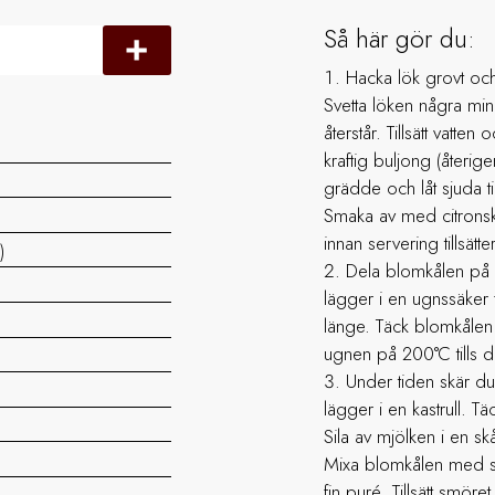
Så här gör du:
Hacka lök grovt och
Svetta löken några minut
återstår. Tillsätt vatten
kraftig buljong (återigen
grädde och låt sjuda til
Smaka av med citronskal
innan servering tillsätt
)
Dela blomkålen på m
lägger i en ugnssäker 
länge. Täck blomkålen
ugnen på 200°C tills den
Under tiden skär du
lägger i en kastrull. 
Sila av mjölken i en skå
Mixa blomkålen med stavm
fin puré. Tillsätt smör