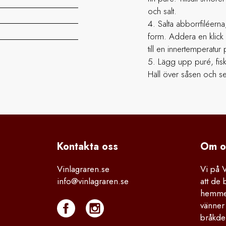
och salt.
Salta abborrfiléern
form. Addera en klick 
till en innertemperatur
Lägg upp puré, fisk
Häll över såsen och se
Kontakta
 oss
Om o
Vinlagraren.se
Vi på 
info@vinlagraren.se
att de 
hemmet
vänner 
bråkdel