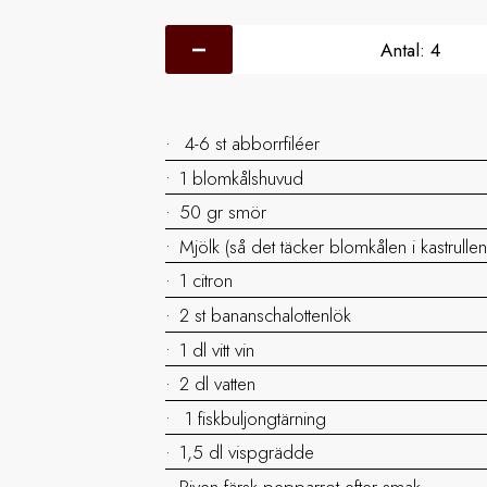
Antal:
4
4-6 st abborrfiléer
1 blomkålshuvud
50 gr smör
Mjölk (så det täcker blomkålen i kastrullen
1 citron
2 st bananschalottenlök
1 dl vitt vin
2 dl vatten
1 fiskbuljongtärning
1,5 dl vispgrädde
Riven färsk pepparrot efter smak