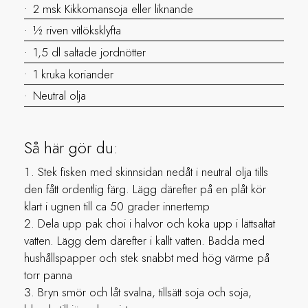
2 msk Kikkomansoja eller liknande
½ riven vitlöksklyfta
1,5 dl saltade jordnötter
1 kruka koriander
Neutral olja
Så här gör du:
Stek fisken med skinnsidan nedåt i neutral olja tills
den fått ordentlig färg. Lägg därefter på en plåt kör
klart i ugnen till ca 50 grader innertemp
Dela upp pak choi i halvor och koka upp i lättsaltat
vatten. Lägg dem därefter i kallt vatten. Badda med
hushållspapper och stek snabbt med hög värme på
torr panna
Bryn smör och låt svalna, tillsätt soja och soja,