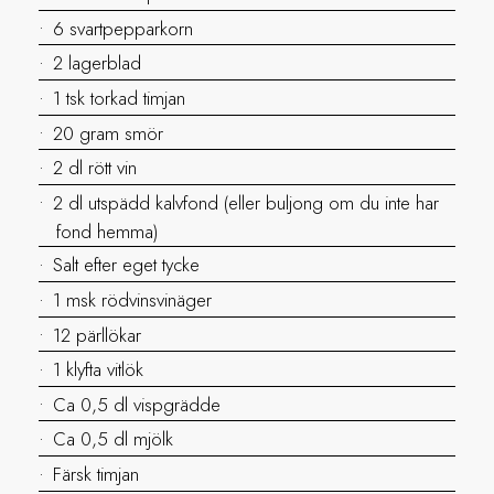
6 svartpepparkorn
2 lagerblad
1 tsk torkad timjan
20 gram smör
2 dl rött vin
2 dl utspädd kalvfond (eller buljong om du inte har
fond hemma)
Salt efter eget tycke
1 msk rödvinsvinäger
12 pärllökar
1 klyfta vitlök
Ca 0,5 dl vispgrädde
Ca 0,5 dl mjölk
Färsk timjan