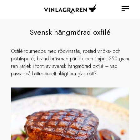
Svensk hängmörad oxfilé
Oxfilé tournedos med rödvinssås, rostad vitlöks- och
potatispuré, bränd bräserad pärllök och timjan. 250 gram
ren kärlek i form av svensk hängmörad oxfilé – vad
passar då bättre än ett riktigt bra glas rött?