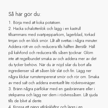
Så här gör du:
Börja med att koka potatisen.
Hacka schalottenlök och lägg i en kastrull
tillsammans med svartpepparkorn, lagerblad, torkad
timjan och en klick smör. Låt allt svettas i några minuter.
Addera rött vin och reducera tills hälften återstår. Häll
på kalvfond och reducera tills såsen tjocknar. Glöm
inte att regelbundet smaka av och addera mer av det
du tycker behövs. När du är nöjd silar du bort alla
ingredienser så att såsen blir slät och fin. Lägg ner
några klickar rumstempererat smör och rör om. Smaka
av med salt och addera eventuellt lite rödvinsvinäger.
Bränn några pärllökar med en gasbrännare eller i
stekpanna och lägg ner dem i rödvinssåsen. Låt sjuda
tills de blivit al dente.
Krossa ett gäng vitlöksklyftor och lägg i en