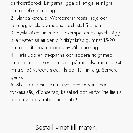
pankoströbröd. Låt gärna ligga på ett galler några
minuter efter panering.
Blanda ketchup, Worcestershiresås, soja och
honung, smaka av med salt och ställ åt sidan.
Hyvla kålen tunt med till exempel en osthyvel. Lägg i
iskallt vatten så att den blir riktigt krispig, minst 15-20
minuter. Låt sedan droppa av väl i durkslag.
Hetta upp en stekpanna och addera rikligt med
smör och olja. Stek schnitzeln på medelvärme i ca 3-4
minuter på vardera sida, tills den fått fin färg. Servera
genast.
Skär upp schnitzeln i skivor och servera med
tonkatsusås, dijonsenap, kålsallad och varför inte lite ris
om du vill göra rätten mer matig!
Beställ vinet till maten: