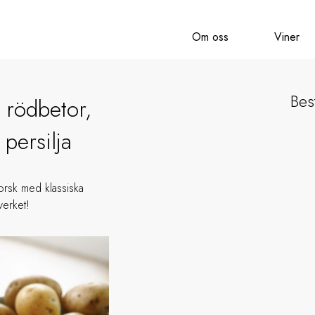
Om oss
Viner
Best
 rödbetor,
 persilja
torsk med klassiska
verket!