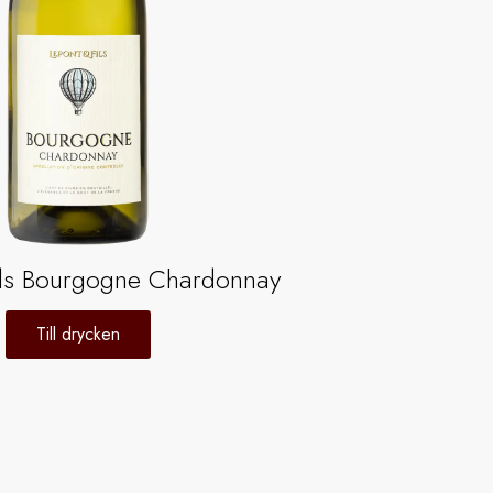
ils Bourgogne Chardonnay
Till drycken