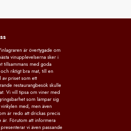
ss
Vinlagraren är övertygade om
bästa vinupplevelserna sker i
 tillsammans med goda
och riktigt bra mat, till en
 av priset som ett
rande restaurangbesök skulle
at. Vi vill tipsa om viner med
gringsbarhet som lämpar sig
la vinkylen med, men även
om är redo att drickas precis
 är. Förutom att informera
 presenterar vi även passande