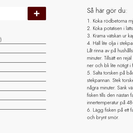
Så här gör du:
Koka rödbetorna mjuk
Koka potatisen i lätts
Krama vätskan ur ka
)
Häll lite olja i stekp
Låt rinna av på hushål
minuter. Tillsätt en rej
ner och bli lite nötigt i
Salta torsken på båd
stekpannan. Stek tors
några minuter. Sänk vär
fisken tills den nästan fa
innertemperatur på 48
Lägg fisken på ett 
och brynt smör.