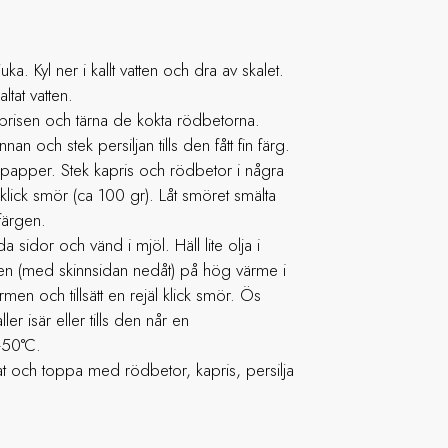
a. Kyl ner i kallt vatten och dra av skalet.
altat vatten.
prisen och tärna de kokta rödbetorna.
annan och stek persiljan tills den fått fin färg.
lspapper. Stek kapris och rödbetor i några
äl klick smör (ca 100 gr). Låt smöret smälta
 färgen.
a sidor och vänd i mjöl. Häll lite olja i
ken (med skinnsidan nedåt) på hög värme i
men och tillsätt en rejäl klick smör. Ös
ller isär eller tills den når en
-50°C.
fat och toppa med rödbetor, kapris, persilja