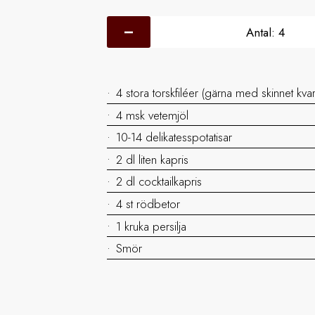
Antal:
4
4 stora torskfiléer (gärna med skinnet kvar
4 msk vetemjöl
10-14 delikatesspotatisar
2 dl liten kapris
2 dl cocktailkapris
4 st rödbetor
1 kruka persilja
Smör