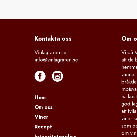
Kontakta
 oss
Om o
Vinlagraren.se
Vi på 
info@vinlagraren.se
att de 
hemmet
vänner 
bråkdel
motsva
ha kost
Hem
god la
Om oss
att fyl
Viner
viner s
som de
Recept
om vin
Integritetspolicy