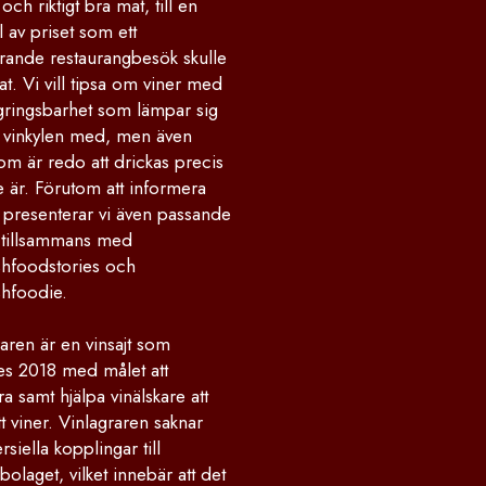
och riktigt bra mat, till en
 av priset som ett
rande restaurangbesök skulle
at. Vi vill tipsa om viner med
gringsbarhet som lämpar sig
la vinkylen med, men även
om är redo att drickas precis
 är. Förutom att informera
 presenterar vi även passande
 tillsammans med
hfoodstories och
hfoodie.
aren är en vinsajt som
des 2018 med målet att
ra samt hjälpa vinälskare att
ätt viner. Vinlagraren saknar
iella kopplingar till
olaget, vilket innebär att det