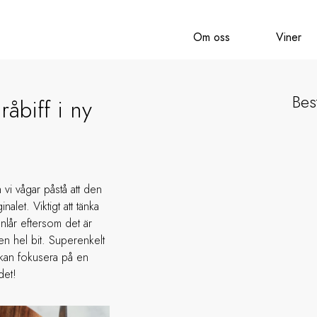
Om oss
Viner
Best
råbiff i ny
h vi vågar påstå att den
alet. Viktigt att tänka
anlår eftersom det är
en hel bit. Superenkelt
u kan fokusera på en
det!