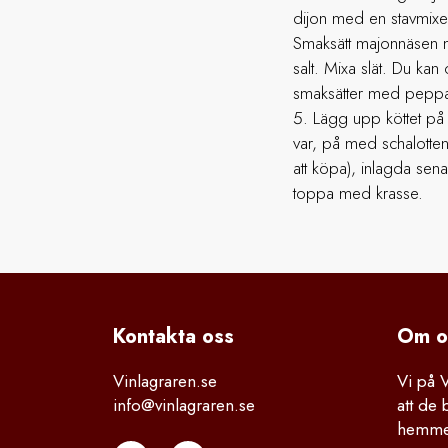
dijon med en stavmixer.
Smaksätt majonnäsen 
salt. Mixa slät. Du k
smaksätter med peppa
Lägg upp köttet på e
var, på med schalottenl
att köpa), inlagda sena
toppa med krasse.
Kontakta
 oss
Om o
Vinlagraren.se
Vi på 
info@vinlagraren.se
att de 
hemmet