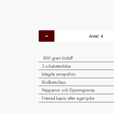
Antal:
4
800 gram lövbiff
3 schalottenlökar
Inlagda senapsfrön
Rödbetschips
Pepparrot- och Dijonmajonnäs
Friterad kapris efter eget tycke