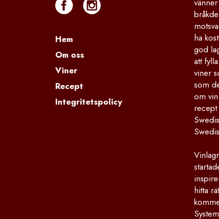
vänner 
bråkdel
motsva
ha kost
Hem
god la
Om oss
att fyl
Viner
viner s
som de
Recept
om vin
Integritetspolicy
recept
Swedis
Swedis
Vinlagr
starta
inspire
hitta r
kommers
Systemb