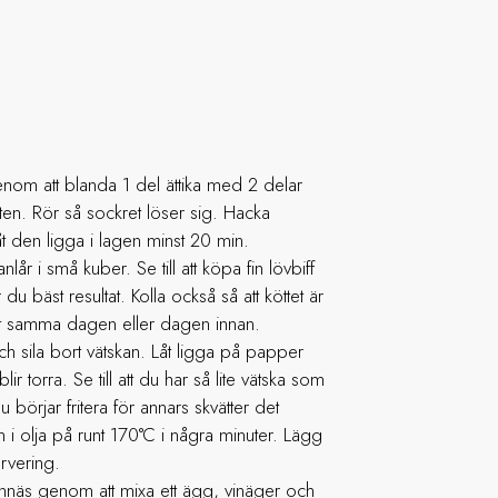
nom att blanda 1 del ättika med 2 delar
ten. Rör så sockret löser sig. Hacka
låt den ligga i lagen minst 20 min.
nlår i små kuber. Se till att köpa fin lövbiff
 du bäst resultat. Kolla också så att köttet är
lst samma dagen eller dagen innan.
 och sila bort vätskan. Låt ligga på papper
blir torra. Se till att du har så lite vätska som
u börjar fritera för annars skvätter det
n i olja på runt 170°C i några minuter. Lägg
ervering.
nnäs genom att mixa ett ägg, vinäger och