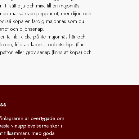
 Tillsätt olja och mixa till en majonnäs.
med massa riven pepparrot, mer dijon och
an också köpa en färdig majonnäs som du
rrot och dijonsenap.
n tallrik, klicka på lite majonnäs här och
öken, friterad kapris, rödbetschips (finns
psfrön eller grov senap (finns att köpa) och
ss
Vinlagraren är övertygade om
bästa vinupplevelserna sker i
 tillsammans med goda