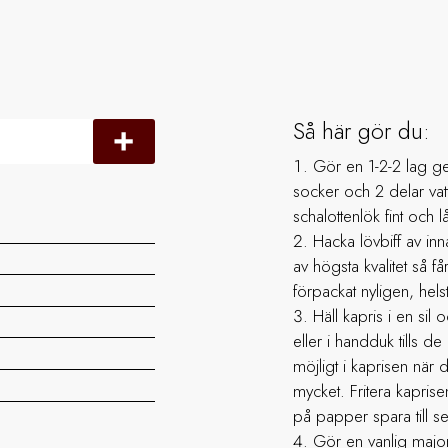
Så här gör du:
Gör en 1-2-2 lag ge
socker och 2 delar vat
schalottenlök fint och 
Hacka lövbiff av inna
av högsta kvalitet så får
förpackat nyligen, he
Häll kapris i en sil
eller i handduk tills de 
möjligt i kaprisen när d
mycket. Fritera kaprise
på papper spara till s
Gör en vanlig majo