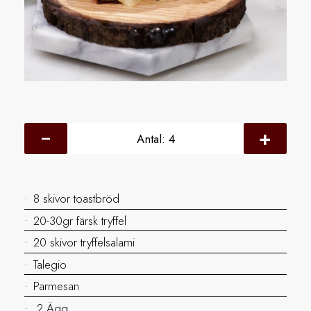
Antal:
4
8 skivor toastbröd
20-30gr färsk tryffel
20 skivor tryffelsalami
Talegio
Parmesan
2 Ägg