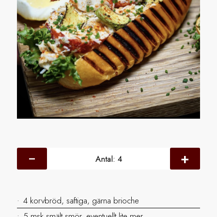
Antal:
4
4 korvbröd, saftiga, gärna brioche
5 msk smält smör, eventuellt lite mer