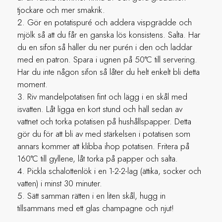
tjockare och mer smakrik.
Gör en potatispuré och addera vispgrädde och
mjölk så att du får en ganska lös konsistens. Salta. Har
du en sifon så häller du ner purén i den och laddar
med en patron. Spara i ugnen på 50°C till servering.
Har du inte någon sifon så låter du helt enkelt bli detta
moment.
Riv mandelpotatisen fint och lägg i en skål med
isvatten. Låt ligga en kort stund och häll sedan av
vattnet och torka potatisen på hushållspapper. Detta
gör du för att bli av med stärkelsen i potatisen som
annars kommer att klibba ihop potatisen. Fritera på
160°C till gyllene, låt torka på papper och salta.
Pickla schalottenlök i en 1-2-2-lag (ättika, socker och
vatten) i minst 30 minuter.
Sätt samman rätten i en liten skål, hugg in
tillsammans med ett glas champagne och njut!