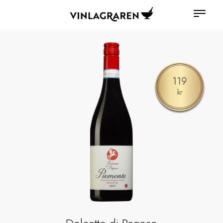
119
kr