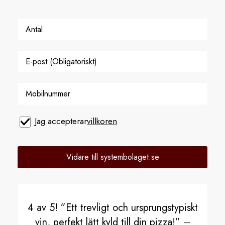
Jag accepterar
villkoren
Vidare till systembolaget.se
4 av 5! ”Ett trevligt och ursprungstypiskt
vin, perfekt lätt kyld till din pizza!”
–