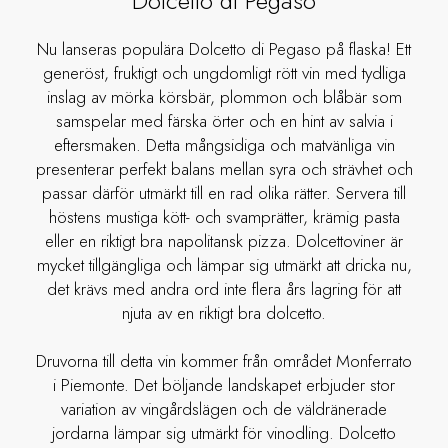
Dolcetto di Pegaso
Nu lanseras populära Dolcetto di Pegaso på flaska! Ett
generöst, fruktigt och ungdomligt rött vin med tydliga
inslag av mörka körsbär, plommon och blåbär som
samspelar med färska örter och en hint av salvia i
eftersmaken. Detta mångsidiga och matvänliga vin
presenterar perfekt balans mellan syra och strävhet och
passar därför utmärkt till en rad olika rätter. Servera till
höstens mustiga kött- och svamprätter, krämig pasta
eller en riktigt bra napolitansk pizza. Dolcettoviner är
mycket tillgängliga och lämpar sig utmärkt att dricka nu,
det krävs med andra ord inte flera års lagring för att
njuta av en riktigt bra dolcetto.
Druvorna till detta vin kommer från området Monferrato
i Piemonte. Det böljande landskapet erbjuder stor
variation av vingårdslägen och de väldränerade
jordarna lämpar sig utmärkt för vinodling. Dolcetto