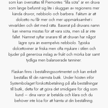
som kan översättas till Piemontes “lilla söta” är en druva
som länge befunnit sig lite i skuggan av regionens mer
kända druvor, nebbiolo och barbera. Faktum är att
dolcetto nu får mer och mer uppmärksamhet i
vinvärlden och det med rätta. Baserat på druvans namn
kan vinerna misstas för att vara söta, men så är inte
fallet. Namnet syftar snarare till att druvan har något
lägre syra än exempelvis nebbiolo. Typiska
dolcettoviner är friska men ofta mjukare i stilen och
bjuder på generösa inslag av frukt och mörka bär samt
tydliga men balanserade tanniner.
Flaskan finns i beställningssortimentet och kan enkelt
beställas till din närmsta butik. Under hösten inför
Systembolaget förskottsbetalning på alla beställningar
till butik, detta för att göra det smidigare för dig som
kund – dina varor är betalda och klara och du
behöver inte köa för att hämta ut din beställning.