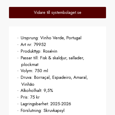
Vidare till systembolaget.se
Ursprung:
Vinho Verde, Portugal
Art nr:
79952
Produkttyp:
Rosévin
Passar till:
Fisk & skaldjur, sallader,
plockmat
Volym:
750 ml
Druva:
Borraçal, Espadeiro, Amaral,
Vinhão
Alkoholhalt:
9,5%
Pris:
75 kr
Lagringsbarhet:
2025-2026
Förslutning:
Skruvkapsyl