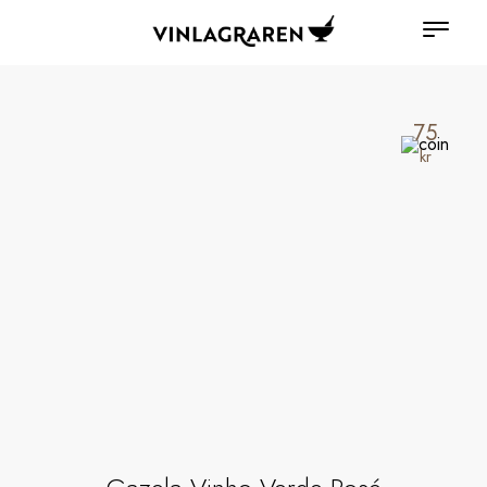
75
kr