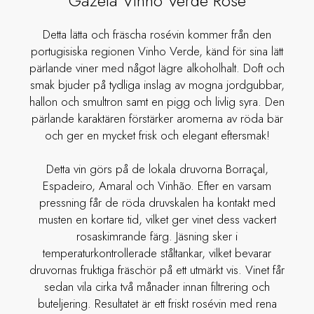
Gazela Vinho Verde Rosé
Detta lätta och fräscha rosévin kommer från den
portugisiska regionen Vinho Verde, känd för sina lätt
pärlande viner med något lägre alkoholhalt. Doft och
smak bjuder på tydliga inslag av mogna jordgubbar,
hallon och smultron samt en pigg och livlig syra. Den
pärlande karaktären förstärker aromerna av röda bär
och ger en mycket frisk och elegant eftersmak!
Detta vin görs på de lokala druvorna Borraçal,
Espadeiro, Amaral och Vinhão. Efter en varsam
pressning får de röda druvskalen ha kontakt med
musten en kortare tid, vilket ger vinet dess vackert
rosaskimrande färg. Jäsning sker i
temperaturkontrollerade ståltankar, vilket bevarar
druvornas fruktiga fräschör på ett utmärkt vis. Vinet får
sedan vila cirka två månader innan filtrering och
buteljering. Resultatet är ett friskt rosévin med rena