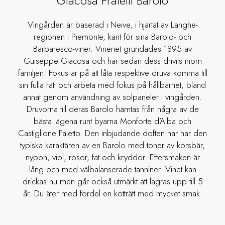
Giacosa Fratelli Barolo
Vingården är baserad i Neive, i hjärtat av Langhe-
regionen i Piemonte, känt för sina Barolo- och
Barbaresco-viner. Vineriet grundades 1895 av
Guiseppe Giacosa och har sedan dess drivits inom
familjen. Fokus är på att låta respektive druva komma till
sin fulla rätt och arbeta med fokus på hållbarhet, bland
annat genom användning av solpaneler i vingården.
Druvorna till deras Barolo hämtas från några av de
bästa lägena runt byarna Monforte d’Alba och
Castiglione Faletto. Den inbjudande doften har har den
typiska karaktären av en Barolo med toner av körsbär,
nypon, viol, rosor, fat och kryddor. Eftersmaken är
lång och med välbalanserade tanniner. Vinet kan
drickas nu men går också utmärkt att lagras upp till 5
år. Du äter med fördel en kötträtt med mycket smak