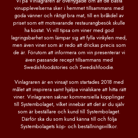
Vi på Vinlagraren är övertygade om att de bästa
vinupplevelserna sker i hemmet tillsammans med
goda vänner och riktigt bra mat, till en bråkdel av
priset som ett motsvarande restaurangbesök skulle
ha kostat. Vi vill tipsa om viner med god
lagringsbarhet som lämpar sig att fylla vinkylen med,
men även viner som är redo att drickas precis som
de är. Förutom att informera om vin presenterar vi
även passande recept tillsammans med
Swedishfoodstories och Swedishfoodie.
Vinlagraren är en vinsajt som startades 2018 med
målet att inspirera samt hjälpa vinälskare att hitta rätt
viner. Vinlagraren saknar kommersiella kopplingar
till Systembolaget, vilket innebär att det är du själv
som är beställare och kund till Systembolaget.
Därför ska du som kund känna till och följa
Systembolagets köp- och beställningsvillkor.