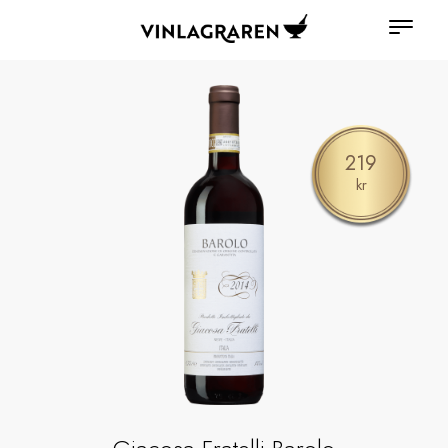
219
kr