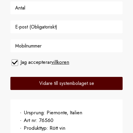
Jag accepterar
villkoren
Vidare till systembolaget.se
Ursprung:
Piemonte, Italien
Art nr:
76560
Produkttyp:
Rött vin