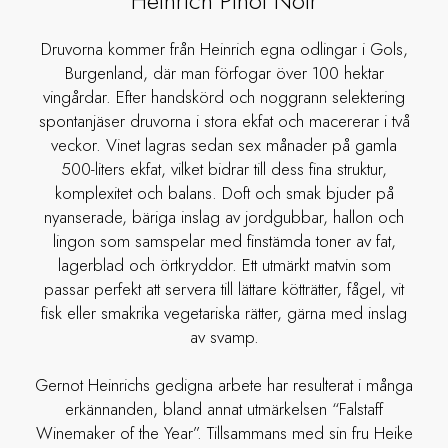
Heinrich Pinot Noir
Druvorna kommer från Heinrich egna odlingar i Gols,
Burgenland, där man förfogar över 100 hektar
vingårdar. Efter handskörd och noggrann selektering
spontanjäser druvorna i stora ekfat och macererar i två
veckor. Vinet lagras sedan sex månader på gamla
500-liters ekfat, vilket bidrar till dess fina struktur,
komplexitet och balans. Doft och smak bjuder på
nyanserade, bäriga inslag av jordgubbar, hallon och
lingon som samspelar med finstämda toner av fat,
lagerblad och örtkryddor. Ett utmärkt matvin som
passar perfekt att servera till lättare kötträtter, fågel, vit
fisk eller smakrika vegetariska rätter, gärna med inslag
av svamp.
Gernot Heinrichs gedigna arbete har resulterat i många
erkännanden, bland annat utmärkelsen “Falstaff
Winemaker of the Year”. Tillsammans med sin fru Heike