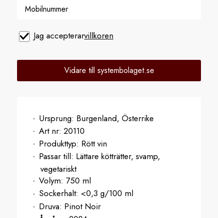
Jag accepterar
villkoren
Vidare till systembolaget.se
Ursprung:
Burgenland, Österrike
Art nr:
20110
Produkttyp:
Rött vin
Passar till:
Lättare kötträtter, svamp,
vegetariskt
Volym:
750 ml
Sockerhalt:
<0,3 g/100 ml
Druva:
Pinot Noir