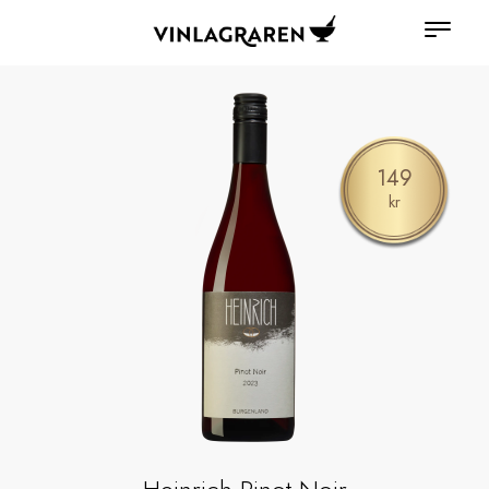
149
kr