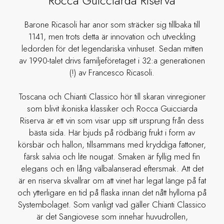
Rocca Guicciarda Riserva
Barone Ricasoli har anor som sträcker sig tillbaka till
1141, men trots detta är innovation och utveckling
ledorden för det legendariska vinhuset. Sedan mitten
av 1990-talet drivs familjeföretaget i 32:a generationen
(!) av Francesco Ricasoli.
Toscana och Chianti Classico hör till skaran vinregioner
som blivit ikoniska klassiker och Rocca Guicciarda
Riserva är ett vin som visar upp sitt ursprung från dess
bästa sida. Här bjuds på rödbärig frukt i form av
körsbär och hallon, tillsammans med kryddiga fattoner,
färsk salvia och lite nougat. Smaken är fyllig med fin
elegans och en lång välbalanserad eftersmak. Att det
är en riserva skvallrar om att vinet har legat länge på fat
och ytterligare en tid på flaska innan det nått hyllorna på
Systembolaget. Som vanligt vad gäller Chianti Classico
är det Sangiovese som innehar huvudrollen,