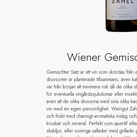
Wiener Gemisc
Gemischter Satz är ett vin som skördas från e
druvsorter är planterade tillsammans, även ka
var från början att minimera risk då de olika 
för eventuella vingårdssjukdomar eller inse
även att de olika druvorna med sina olika kara
vin med en egen personlighet. Weingut Zahels
och friskt med charmigt aromatiska inslag och
krusbär och mineral. Perfekt som aperitif eller ti
skaldjur, eller somriga sallader med grillade