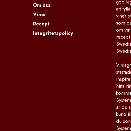
god la
Om oss
att fyl
Viner
viner s
som de
Recept
om vin
Integritetspolicy
recept
Swedis
Swedis
Vinlagr
starta
inspire
hitta r
kommers
Systemb
är du s
kund ti
du som 
System