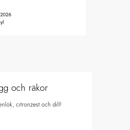
-2026
yl
gg och räkor
nlök, citronzest och dill!