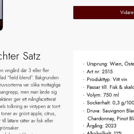
Vidare
hter Satz
Ursprung:
Wien, Öste
n vingård där 3 eller fler
Art nr:
2515
llad ”field blend”. Bakgrunden
Produkttyp:
Vitt vin
druvsorterna var olika mottagliga
Passar till:
Fisk & skal
ktsangrepp, men man lärde sig
Volym:
750 ml
ktärer ger ett mångfacetterat
Sockerhalt:
0,3 g/10
 tolkning av vintypen är torrt
Druva:
Sauvignon Blan
 toner av grönt äpple, citrus,
Chardonnay, Pinot Bl
ll lättare rätter av fisk eller
Årgång:
2023
 grönsaker.
Alkoholhalt:
12%