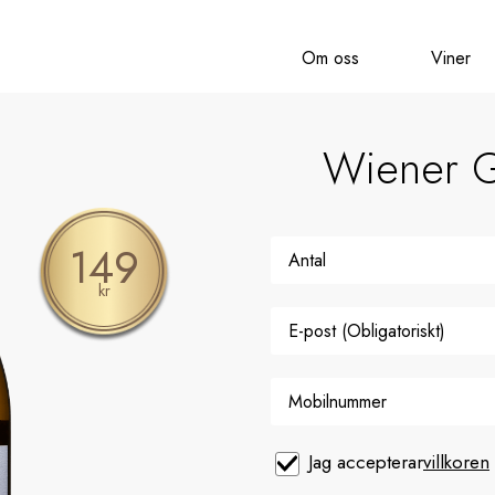
Om oss
Viner
Wiener G
149
kr
Jag accepterar
villkoren