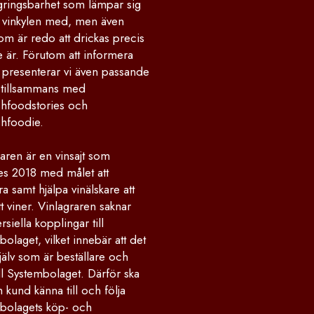
gringsbarhet som lämpar sig
la vinkylen med, men även
om är redo att drickas precis
 är. Förutom att informera
 presenterar vi även passande
 tillsammans med
hfoodstories och
hfoodie.
aren är en vinsajt som
des 2018 med målet att
ra samt hjälpa vinälskare att
ätt viner. Vinlagraren saknar
iella kopplingar till
olaget, vilket innebär att det
jälv som är beställare och
ll Systembolaget. Därför ska
kund känna till och följa
bolagets köp- och