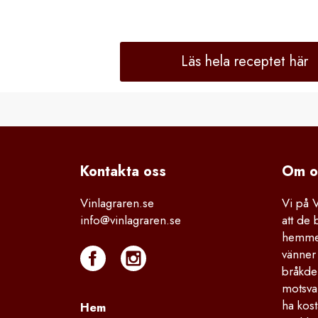
Läs hela receptet här
Kontakta
 oss
Om o
Vinlagraren.se
Vi på 
info@vinlagraren.se
att de 
hemmet
vänner 
bråkdel
motsva
ha kost
Hem