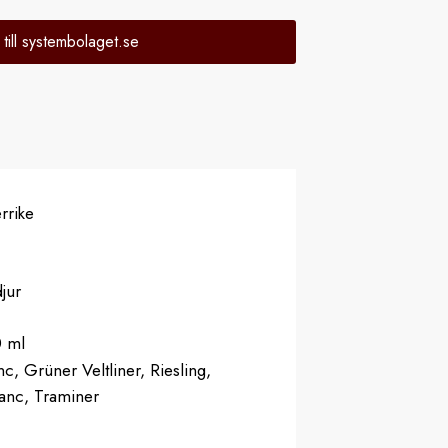
 till systembolaget.se
rrike
djur
0 ml
c, Grüner Veltliner, Riesling,
anc, Traminer