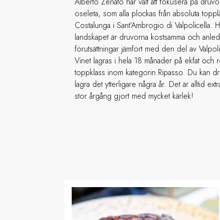
Alberto Zenato har valt att fokusera på druvo
oseleta, som alla plockas från absoluta top
Costalunga i Sant’Ambrogio di Valpolicella. 
landskapet är druvorna kostsamma och anledn
förutsättningar jämfört med den del av Valpolic
Vinet lagras i hela 18 månader på ekfat och res
toppklass inom kategorin Ripasso. Du kan drick
lagra det ytterligare några år. Det är alltid extr
stor årgång gjort med mycket kärlek!