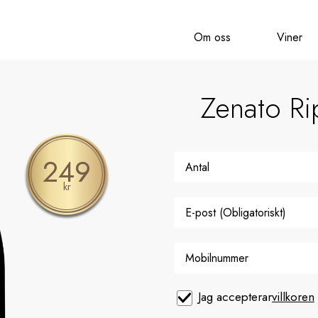
Om oss
Viner
Zenato Ri
249
kr
Jag accepterar
villkoren