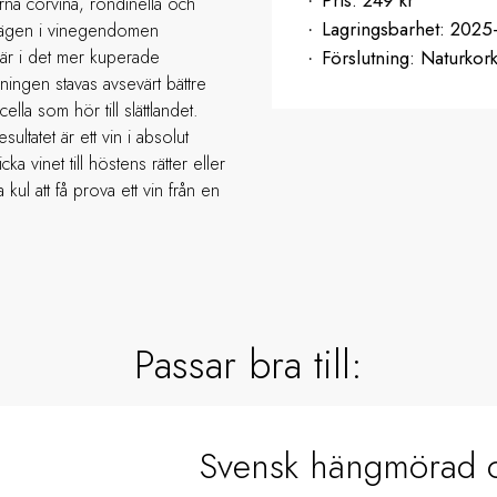
rna corvina, rondinella och
Lagringsbarhet:
2025
plägen i vinegendomen
Här i det mer kuperade
Förslutning:
Naturkor
ingen stavas avsevärt bättre
ella som hör till slättlandet.
ultatet är ett vin i absolut
a vinet till höstens rätter eller
a kul att få prova ett vin från en
Passar bra till:
Svensk hängmörad o