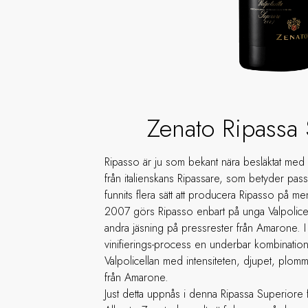
Zenato Ripassa
Ripasso är ju som bekant nära besläktat m
från italienskans Ripassare, som betyder passe
funnits flera sätt att producera Ripasso på me
2007 görs Ripasso enbart på unga Valpolic
andra jäsning på pressrester från Amarone. I 
vinifierings-process en underbar kombination
Valpolicellan med intensiteten, djupet, plo
från Amarone.
Just detta uppnås i denna Ripassa Superiore