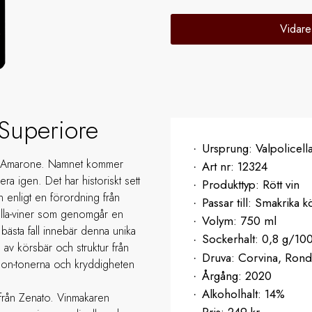
Vidare
 Superiore
Ursprung:
Valpolicella
ed Amarone. Namnet kommer
Art nr:
12324
ra igen. Det har historiskt sett
Produkttyp:
Rött vin
n enligt en förordning från
Passar till:
Smakrika kö
ella-viner som genomgår en
Volym:
750 ml
bästa fall innebär denna unika
Sockerhalt:
0,8 g/10
 av körsbär och struktur från
Druva:
Corvina, Rondi
mmon-tonerna och kryddigheten
Årgång:
2020
Alkoholhalt:
14%
 från Zenato. Vinmakaren
Pris:
249 kr