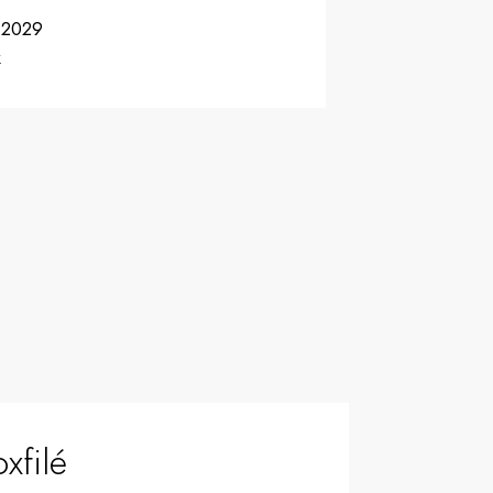
-2029
k
xfilé