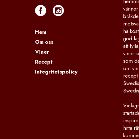
hemmet
vänner 
bråkdel
motsva
ha kost
Hem
god la
Om oss
att fyl
Viner
viner s
som de
Recept
om vin
Integritetspolicy
recept
Swedis
Swedis
Vinlagr
starta
inspire
hitta r
kommers