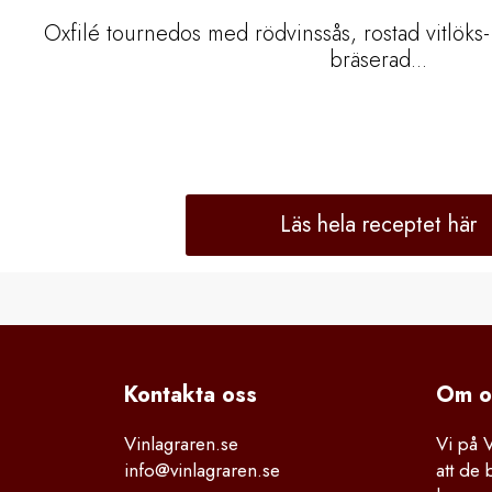
Oxfilé tournedos med rödvinssås, rostad vitlöks
bräserad...
Läs hela receptet här
Kontakta
 oss
Om o
Vinlagraren.se
Vi på 
info@vinlagraren.se
att de 