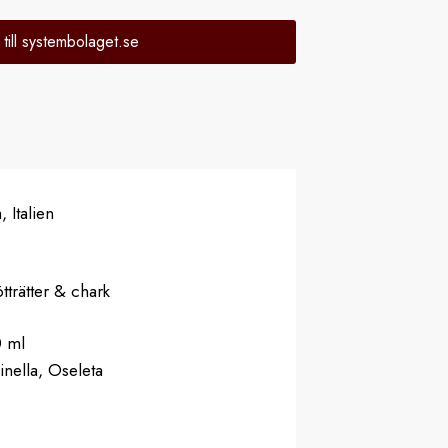
 till systembolaget.se
, Italien
tträtter & chark
0 ml
nella, Oseleta