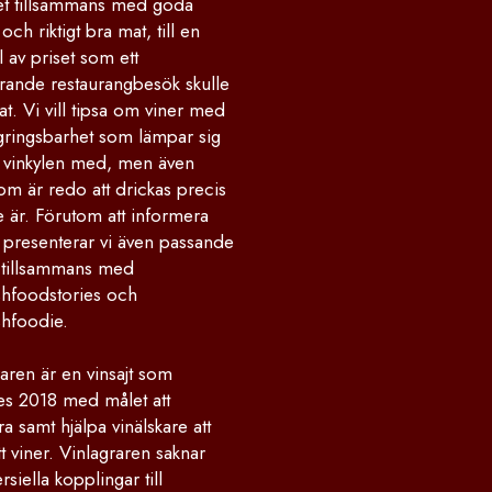
 tillsammans med goda
och riktigt bra mat, till en
 av priset som ett
rande restaurangbesök skulle
at. Vi vill tipsa om viner med
gringsbarhet som lämpar sig
la vinkylen med, men även
om är redo att drickas precis
 är. Förutom att informera
 presenterar vi även passande
 tillsammans med
hfoodstories och
hfoodie.
aren är en vinsajt som
des 2018 med målet att
ra samt hjälpa vinälskare att
ätt viner. Vinlagraren saknar
iella kopplingar till